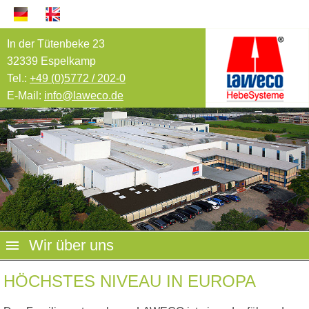
In der Tütenbeke 23
32339 Espelkamp
Tel.:
+49 (0)5772 / 202-0
E-Mail:
info@laweco.de
Wir über uns
HÖCHSTES NIVEAU IN EUROPA